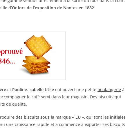
 de gamme vendus directement à la sortie du four dans la cour.
ille d’Or lors de l’exposition de Nantes en 1882
.
vre
et
Pauline-Isabelle Utile
ont ouvert une petite
boulangerie
à
 accompagner le café servi dans leur magasin. Des biscuits qui
ts de qualité.
 produire des
biscuits sous la marque « LU »
, qui sont les
initiales
onnu une croissance rapide et a commencé à exporter ses biscuits